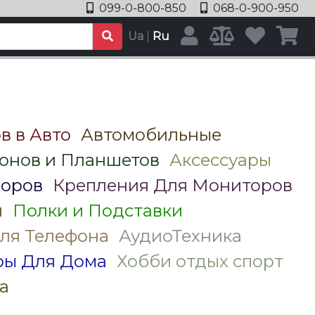
099-0-800-850
068-0-900-950
Ua
|
Ru
в в Авто
Автомобильные
онов и Планшетов
Аксессуары
зоров
Крепления Для Мониторов
я
Полки и Подставки
ля Телефона
АудиоТехника
ры Для Дома
Хобби отдых спорт
а