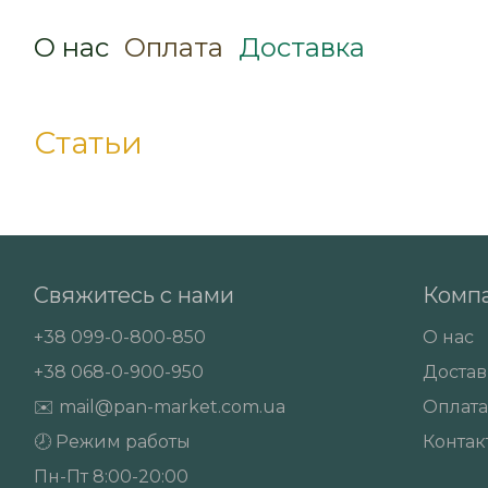
О нас
Оплата
Доставка
Статьи
Свяжитесь с нами
Комп
+38
099-0-800-850
О нас
+38
068-0-900-950
Достав
✉️
mail@pan-market.com.ua
Оплат
🕗 Режим работы
Контак
Пн-Пт 8:00-20:00