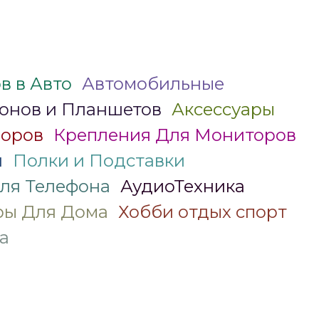
в в Авто
Автомобильные
онов и Планшетов
Аксессуары
зоров
Крепления Для Мониторов
я
Полки и Подставки
ля Телефона
АудиоТехника
ры Для Дома
Хобби отдых спорт
а