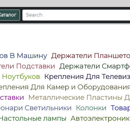
Каталог
ов В Машину
Держатели Планшето
ели Подставки
Держатели Смартф
 Ноутбуков
Крепления Для Телеви
епления Для Камер и Оборудовани
ставки
Металлические Пластины Д
онари Светильники
Колонки
Това
Настольные лампы
Автоэлектроник