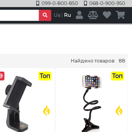
099-0-800-850
068-0-900-950
Ua
|
Ru
Найдено товаров:
88
 ₴
Топ
Топ