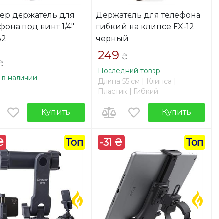
ер держатель для
Держатель для телефона
фона под винт 1/4"
гибкий на клипсе FX-12
32
черный
249
₴
₴
Последний товар
 в наличии
Длина 55 см | Клипса |
Пластик | Гибкий
Купить
Купить
₴
Топ
-31 ₴
Топ