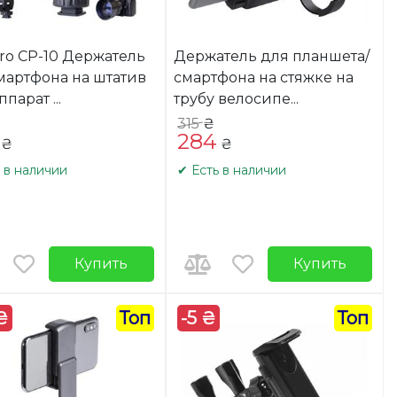
ro CP-10 Держатель
Держатель для планшета/
мартфона на штатив
смартфона на стяжке на
ппарат
...
трубу велосипе
...
315
₴
284
₴
₴
 в наличии
✔ Есть в наличии
Купить
Купить
₴
Топ
-5 ₴
Топ