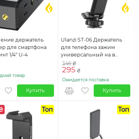
ение держатель
Ulanzi ST-06 Держатель
ер для смартфона
для телефона зажим
нт 1/4" U-4
универсальный на в
...
346
₴
295
₴
дний товар
Ожидается поставка
Купить
Купить
 ₴
Топ
Топ