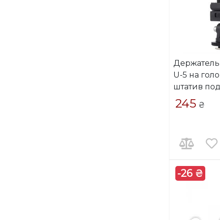
Держатель
U-5 на голо
штатив по
245
₴
-26 ₴