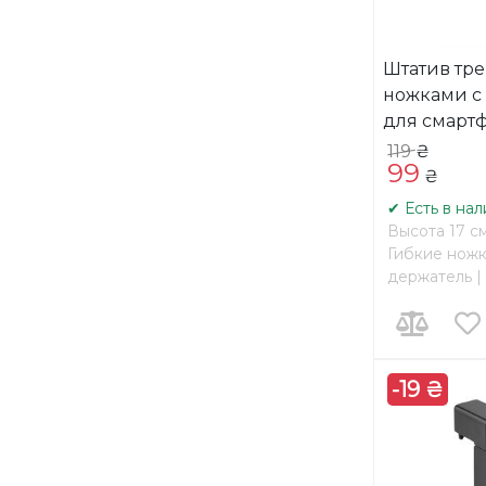
Штатив тре
ножками с
для смарт
119
₴
99
₴
✔ Есть в на
Высота 17 см
Гибкие ножк
держатель |
-19 ₴