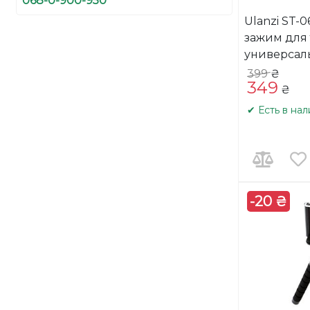
068-0-900-950
Ulanzi ST-
зажим для
универсал
399
₴
349
₴
✔ Есть в на
-20 ₴