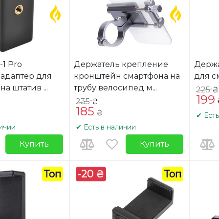
-1 Pro
Держатель крепление
Держ
 адаптер для
кронштейн смартфона на
для с
 на штатив
...
трубу велосипед м
...
225
₴
199
235
₴
185
₴
✔ Есть
личии
✔ Есть в наличии
Купить
Купить
Топ
-20 ₴
Топ