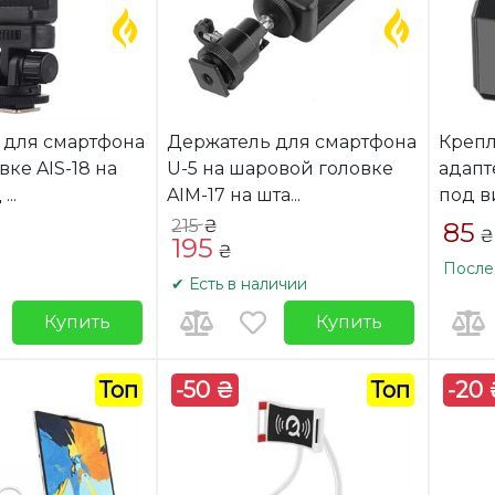
 для смартфона
Держатель для смартфона
Крепл
вке AIS-18 на
U-5 на шаровой головке
адапт
д
...
AIM-17 на шта
...
под ви
215
₴
85
₴
195
₴
После
✔ Есть в наличии
Купить
Купить
Топ
-50 ₴
Топ
-20