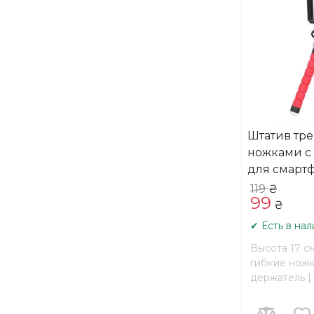
Штатив тре
ножками с
для смарт
119
₴
99
₴
✔ Есть в на
Высота 17 см
гибкие ножк
держатель |