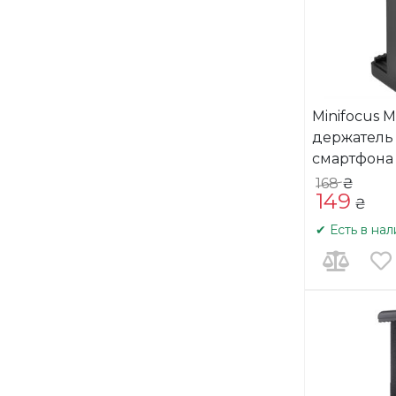
Minifocus M
держатель
смартфона
168
₴
149
₴
✔ Есть в на