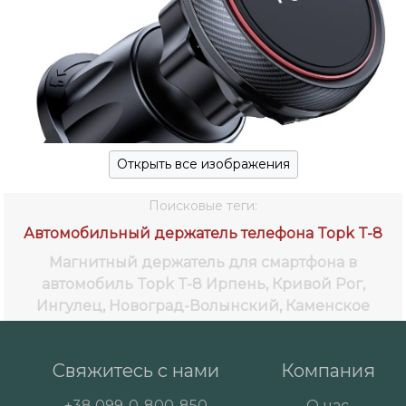
Открыть все изображения
Поисковые теги:
Автомобильный держатель телефона Topk T-8
Магнитный держатель для смартфона в
автомобиль Topk T-8
Ирпень, Кривой Рог,
Ингулец, Новоград-Волынский, Каменское
Свяжитесь с нами
Компания
+38
099-0-800-850
О нас