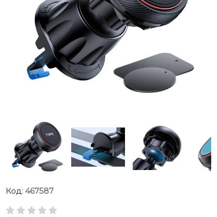
Код:
467587