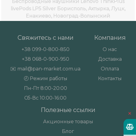
Беспроводные наушники Lenovo ThinkPlus
livePods LP5 Silver
Борисполь, Ахтырка, Луцк,
Енакиево, Новоград-Волынский
Свяжитесь с нами
Компания
+38
099-0-800-850
О нас
+38
068-0-900-950
Доставка
✉️
mail@pan-market.com.ua
Оплата
🕗 Режим работы
Контакты
Пн-Пт 8:00-20:00
Сб-Вс 10:00-16:00
Полезные ссылки
×
Акционные товары
Блог