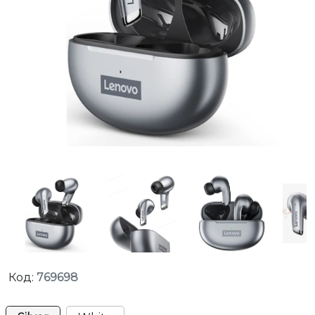
Код:
769698