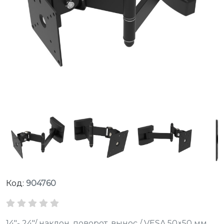
Код:
904760
14"- 24"/ наклон, поворот, вынос / VESA 50×50 мм,