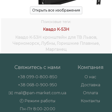
Открыть все изображения
Поисковые теги:
Квадо К-53Н
Квадо К-53Н кронштейн для ТВ
Львов,
Черноморск, Лубны, Горишние Плавные,
Марганец
Свяжитесь с нами
Компания
+38
099-0-800-850
О нас
+38
068-0-900-950
Доставка
✉️
mail@pan-market.com.ua
Оплата
🕗 Режим работы
Контакты
Пн-Пт 8:00-20:00