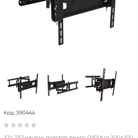
Код:
390444
32"- 75"/ наклон, поворот, вынос / VESA от 200×200