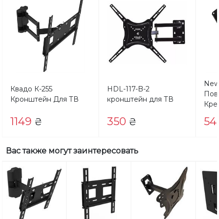
New
Квадо К-255
HDL-117-B-2
Пов
Кронштейн Для ТВ
кронштейн для ТВ
Кре
1149
350
54
₴
₴
Вас также могут заинтересовать