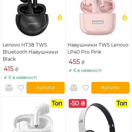
Lenovo HT38 TWS
Навушники TWS Lenovo
Bluetooth Навушники
LP40 Pro Pink
Black
455
₴
415
₴
✔ Є в наявності
✔ Є в наявності
Купити
Купити
Топ
-50 ₴
Топ