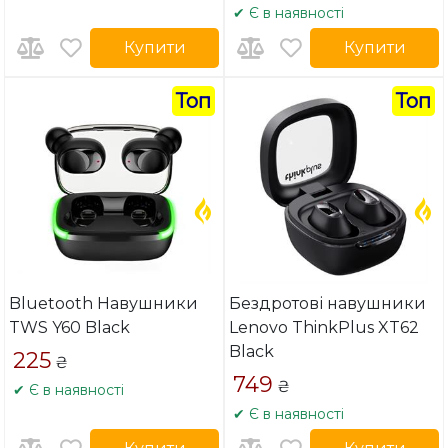
✔ Є в наявності
Купити
Купити
Топ
Топ
Bluetooth Навушники
Бездротові навушники
TWS Y60 Black
Lenovo ThinkPlus XT62
Black
225
₴
749
₴
✔ Є в наявності
✔ Є в наявності