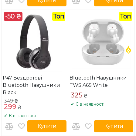
Купити
Купити
-50 ₴
Топ
Топ
P47 Бездротові
Bluetooth Навушники
Bluetooth Навушники
TWS A6S White
Black
325
₴
349
₴
✔ Є в наявності
299
₴
✔ Є в наявності
Купити
Купити