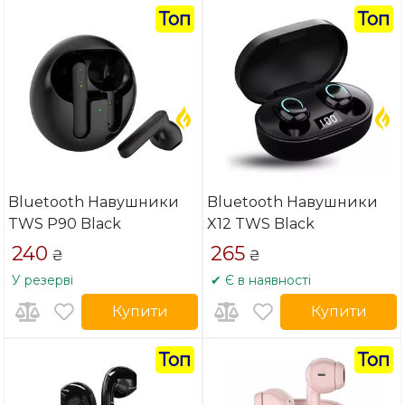
Топ
Топ
Bluetooth Навушники
Bluetooth Навушники
TWS P90 Black
X12 TWS Black
240
265
₴
₴
У резерві
✔ Є в наявності
Купити
Купити
Топ
Топ