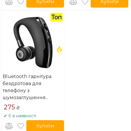
Купити
Купити
Топ
Bluetooth гарнітура
бездротова для
телефону з
шумозаглушення
...
275
₴
✔ Є в наявності
Купити