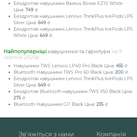
Бездротові навушники Baseus Bowie EZ10 White
Ціна:
749
₴
Бездротові навушники Lenovo ThinkPlus livePods LP5
Silver
Ціна:
649
₴
Бездротові навушники Lenovo ThinkPlus livePods LP5
White
Ціна:
649
₴
Найпопулярніші
навушники та гарнітури
на 9
серпня
2026р.
Навушники TWS Lenovo LP40 Pro Black
Ціна:
455
₴
Bluetooth Навушники TWS Pro 60 Black
Ціна:
200
₴
Бездротові навушники Lenovo ThinkPlus livePods LP5
Silver
Ціна:
649
₴
Бездротові Bluetooth навушники TWS Y50 Black
Ціна:
275
₴
Bluetooth Навушники G11 Black
Ціна:
235
₴
Зв'яжіться з нами
Компанія