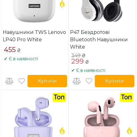
Навушники TWS Lenovo
P47 Бездротові
LP40 Pro White
Bluetooth Навушники
White
455
₴
349
₴
✔ Є в наявності
299
₴
✔ Є в наявності
Купити
Купити
Топ
Топ