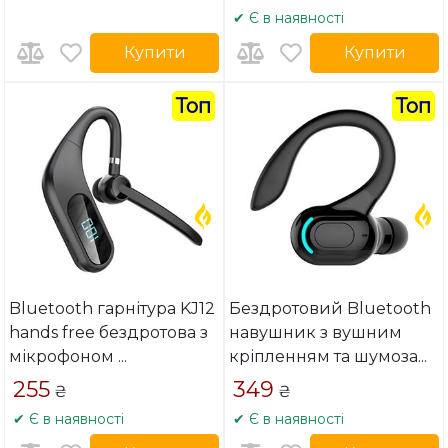
✔ Є в наявності
Купити
Купити
Топ
Топ
Bluetooth гарнітура KJ12
Бездротовий Bluetooth
hands free бездротова з
навушник з вушним
мікрофоном
...
кріпленням та шумоза
...
255
349
₴
₴
✔ Є в наявності
✔ Є в наявності