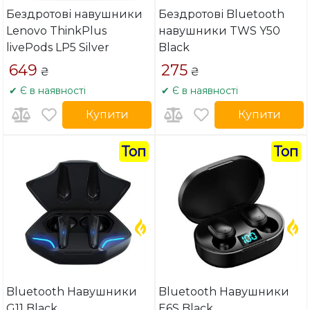
Бездротові навушники
Бездротові Bluetooth
Lenovo ThinkPlus
навушники TWS Y50
livePods LP5 Silver
Black
649
275
₴
₴
✔ Є в наявності
✔ Є в наявності
Купити
Купити
Топ
Топ
Bluetooth Навушники
Bluetooth Навушники
G11 Black
E6S Black