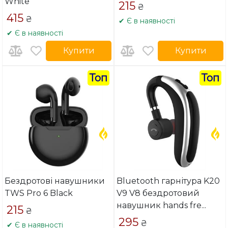
White
215
₴
415
₴
✔ Є в наявності
✔ Є в наявності
Купити
Купити
Топ
Топ
Бездротові навушники
Bluetooth гарнітура K20
TWS Pro 6 Black
V9 V8 бездротовий
навушник hands fre
...
215
₴
295
₴
✔ Є в наявності