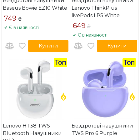
Бездротові навушники
Бездротові навушники
Baseus Bowie EZ10 White
Lenovo ThinkPlus
livePods LP5 White
749
₴
649
₴
✔ Є в наявності
✔ Є в наявності
Купити
Купити
Топ
Топ
Lenovo HT38 TWS
Бездротові навушники
Bluetooth Навушники
TWS Pro 6 Purple