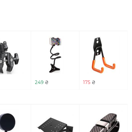
₴
249
₴
175
₴