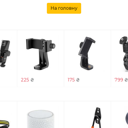
На головну
225
₴
175
₴
799