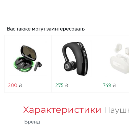
Вас также могут заинтересовать
200
₴
275
₴
749
₴
Характеристики
Наушн
Бренд