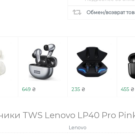
Обмен/возврат тов
649
₴
235
₴
455
₴
ики TWS Lenovo LP40 Pro Pin
Lenovo