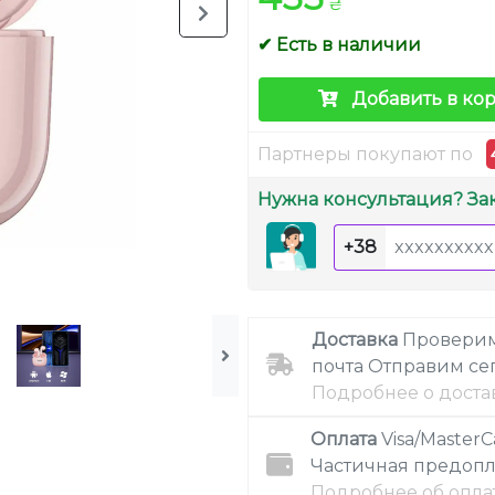
₴
✔ Есть в наличии
Добавить в ко
Партнеры покупают по
Нужна консультация? За
+38
Доставка
Проверим
почта
Отправим се
Подробнее о доста
Оплата
Visa/MasterC
Частичная предопл
Подробнее об опла