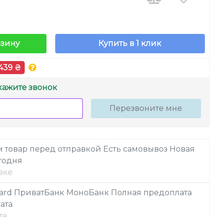
рзину
Купить в 1 клик
439 ₴
кажите звонок
Перезвоните мне
 товар перед отправкой
Есть самовывоз
Новая
годня
вке
ard
ПриватБанк
МоноБанк
Полная предоплата
ата
те