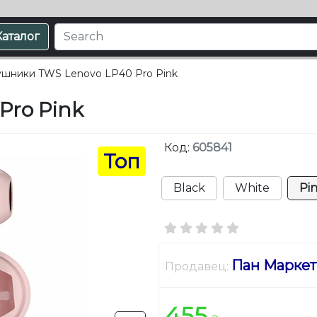
Каталог
шники TWS Lenovo LP40 Pro Pink
Pro Pink
Код:
605841
Топ
Black
White
Pi
Пан Маркет
Продавец:
455