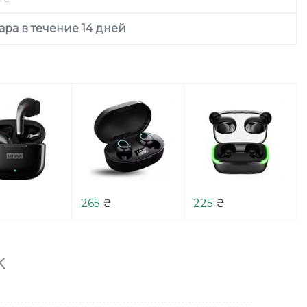
ара в течение 14 дней
265
₴
225
₴
k