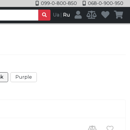
099-0-800-850
068-0-900-950
Ua
|
Ru
nk
Purple