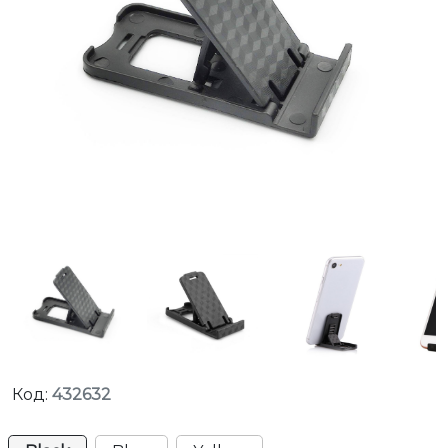
Код:
432632