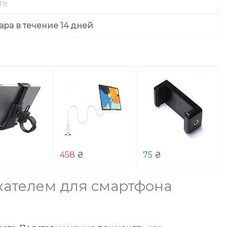
те
ара в течение 14 дней
₴
458
₴
75
₴
жателем для смартфона