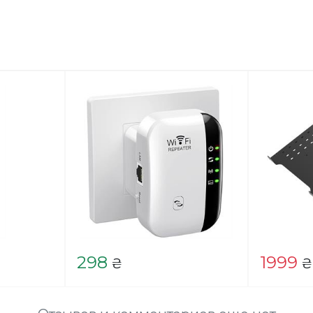
298
1999
₴