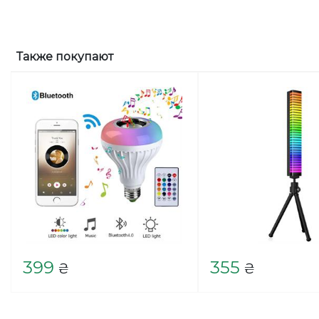
Также покупают
399
355
₴
₴