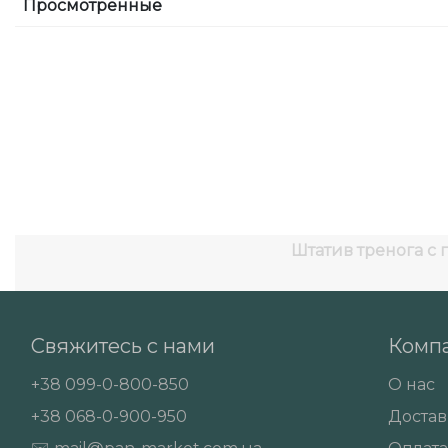
Просмотренные
Штатив тренога с
Свяжитесь с нами
Комп
+38
099-0-800-850
О нас
+38
068-0-900-950
Достав