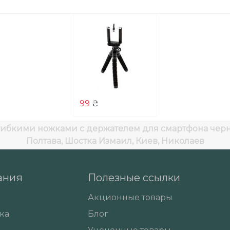
99
₴
 гибкими ножками с держателем для смартфона чер
Полтава, Шостка Измаил, Киев, Николаев
ания
Полезные ссылки
Акционные товары
ка
Блог