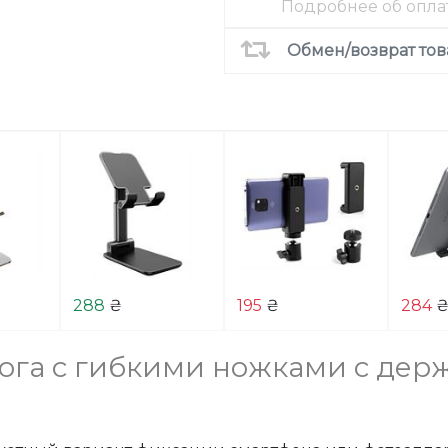
Подробнее об опла
Обмен/возврат тов
288
₴
195
₴
284
ога с гибкими ножками с дер