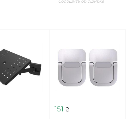
Сообщить об ошибке
151
₴
₴