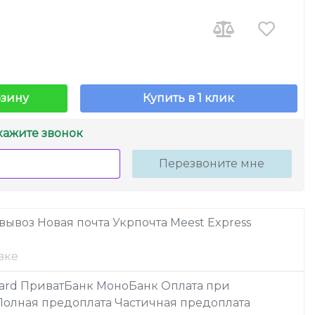
рзину
Купить в 1 клик
кажите звонок
Перезвоните мне
овывоз
Новая почта
Укрпочта
Meest Express
вке
ard
ПриватБанк
МоноБанк
Оплата при
Полная предоплата
Частичная предоплата