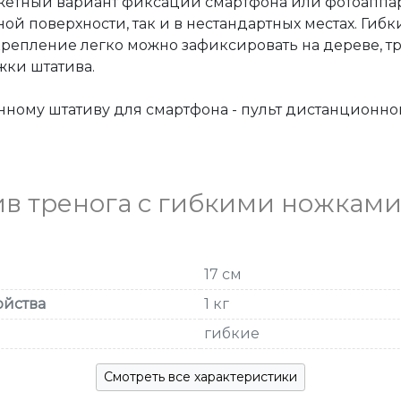
джетный вариант фиксации смартфона или фотоаппар
й поверхности, так и в нестандартных местах. Гибк
епление легко можно зафиксировать на дереве, тру
ки штатива. 

ному штативу для смартфона - пульт дистанционной
в тренога с гибкими ножками
17 см
ойства
1 кг
гибкие
Смотреть все характеристики