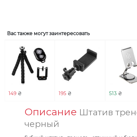
Вас также могут заинтересовать
149
₴
195
₴
513
₴
Описание
Штатив трен
черный