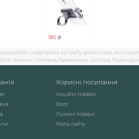
185
₴
кронштейн смартфона на трубу велосипед мотоцикл
Silver
Херсон, Охтирка, Кременчук, Шостка, Краснодо
анія
Корисні посилання
ас
Акційні товари
вка
Блог
а
Уцінені товари
кти
Мапа сайту