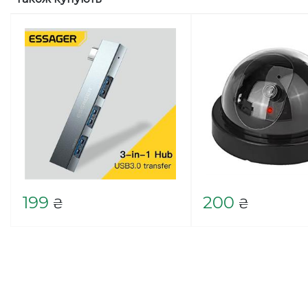
199
200
₴
₴