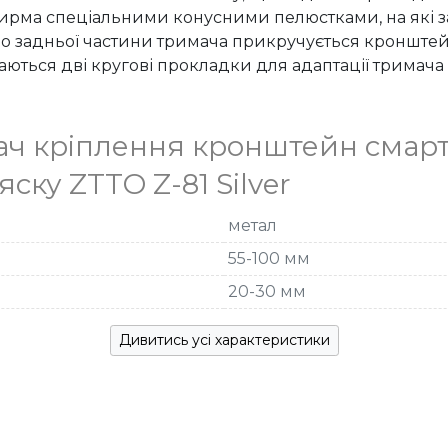
рма спеціальними конусними пелюстками, на які заз
До задньої частини тримача прикручується кронштей
аються дві кругові прокладки для адаптації тримача
ч кріплення кронштейн смарт
ку ZTTO Z-81 Silver
метал
55-100 мм
20-30 мм
Дивитись усі характеристики