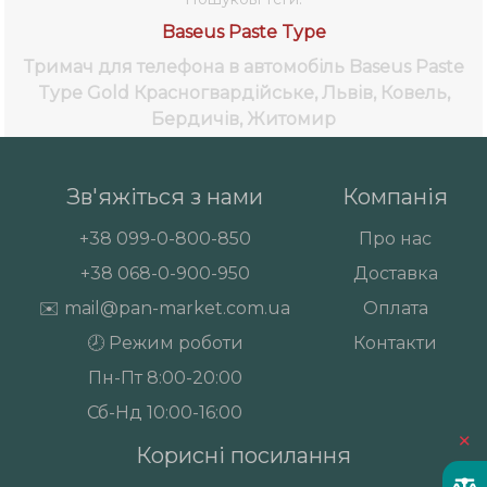
Baseus Paste Type
Тримач для телефона в автомобіль Baseus Paste
Type Gold
Красногвардійське, Львів, Ковель,
Бердичів, Житомир
Зв'яжіться з нами
Компанія
+38
099-0-800-850
Про нас
+38
068-0-900-950
Доставка
✉️
mail@pan-market.com.ua
Оплата
🕗 Режим роботи
Контакти
Пн-Пт 8:00-20:00
Сб-Нд 10:00-16:00
×
Корисні посилання