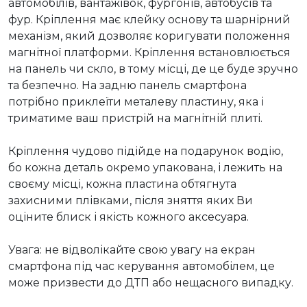
автомобілів, вантажівок, фургонів, автобусів та 
фур. Кріплення має клейку основу та шарнірний 
механізм, який дозволяє коригувати положення 
магнітної платформи. Кріплення встановлюється 
на панель чи скло, в тому місці, де це буде зручно 
та безпечно. На задню панель смартфона 
потрібно приклеїти металеву пластину, яка і 
триматиме ваш пристрій на магнітній плиті.

Кріплення чудово підійде на подарунок водію, 
бо кожна деталь окремо упакована, і лежить на 
своєму місці, кожна пластина обтягнута 
захисними плівками, після зняття яких Ви 
оціните блиск і якість кожного аксесуара.

Увага: не відволікайте свою увагу на екран 
смартфона під час керування автомобілем, це 
може призвести до ДТП або нещасного випадку. 