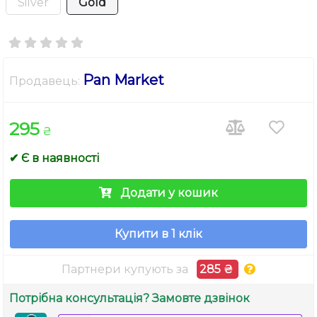
Silver
Gold
Pan Market
Продавець:
295
₴
✔ Є в наявності
Додати у кошик
Купити в 1 клік
Партнери купують за
285 ₴
Потрібна консультація? Замовте дзвінок