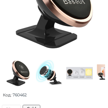
Код:
760462