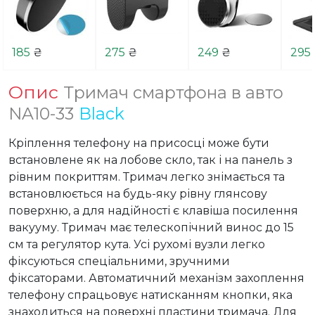
185
₴
275
₴
249
₴
295
Опис
Тримач смартфона в авто
NA10-33
Black
Кріплення телефону на присосці може бути 
встановлене як на лобове скло, так і на панель з 
рівним покриттям. Тримач легко знімається та 
встановлюється на будь-яку рівну глянсову 
поверхню, а для надійності є клавіша посилення 
вакууму. Тримач має телескопічний винос до 15 
см та регулятор кута. Усі рухомі вузли легко 
фіксуються спеціальними, зручними 
фіксаторами. Автоматичний механізм захоплення 
телефону спрацьовує натисканням кнопки, яка 
знаходиться на поверхні пластини тримача. Для 