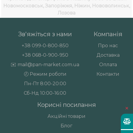
Новомосковськ, Запоріжжя, Ніжин, Нововолинськ,
Лозова
Зв'яжіться з нами
Компанія
+38
099-0-800-850
Про нас
+38
068-0-900-950
Доставка
✉️
mail@pan-market.com.ua
Оплата
🕗 Режим роботи
Контакти
Пн-Пт 8:00-20:00
Сб-Нд 10:00-16:00
Корисні посилання
×
Акційні товари
Блог