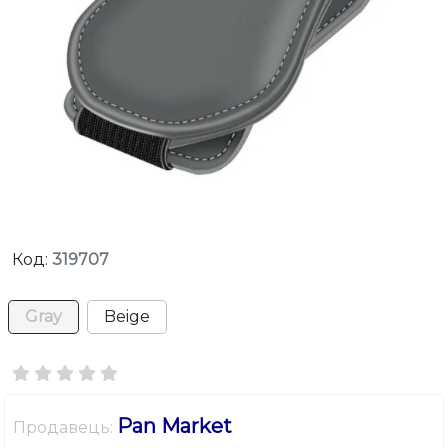
Код:
319707
Gray
Beige
Pan Market
Продавець: