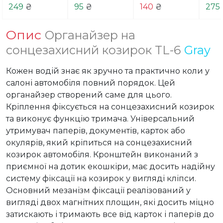
249
₴
95
₴
140
₴
275
Опис
Органайзер на
сонцезахисний козирок TL-6
Gray
Кожен водій знає як зручно та практично коли у 
салоні автомобіля повний порядок. Цей 
органайзер створений саме для цього. 
Кріплення фіксується на сонцезахисний козирок 
та виконує функцію тримача. Універсальний 
утримувач паперів, документів, карток або 
окулярів, який кріпиться на сонцезахисний 
козирок автомобіля. Кронштейн виконаний з 
приємної на дотик екошкіри, має досить надійну 
систему фіксації на козирок у вигляді кліпси. 
Основний мезанізм фіксації реалізований у 
вигляді двох магнітних площин, які досить міцно 
затискають і тримають все від карток і паперів до 