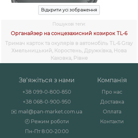
Відкрити усі зображення
Пошукові теги:
Органайзер на сонцезахисний козирок TL-6
Тримач карток та окулярів в автомобіль TL-6 Gray
Хмельницький, Коростень, Дружківка, Нова
Каховка, Рівне
Зв'яжіться з нами
Компанія
+38
099-0-800-850
Про нас
+38
068-0-900-950
Доставка
✉️
mail@pan-market.com.ua
Оплата
🕗 Режим роботи
Контакти
Пн-Пт 8:00-20:00