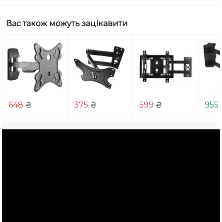
Вас також можуть зацікавити
648
₴
375
₴
599
₴
955