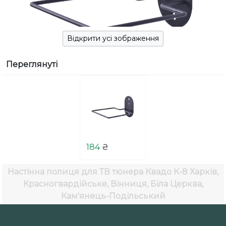
Відкрити усі зображення
Переглянуті
184
₴
Настінна полиця для ТВ тюнера Квадо К-8
Харків,
Красногвардійське, Вінниця, Біла Церква,
Кам'янець-Подільський