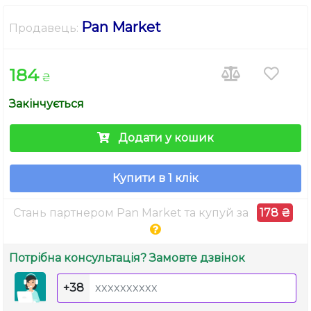
Pan Market
Продавець:
184
₴
Закінчується
Додати у кошик
Купити в 1 клік
Стань партнером Pan Market та купуй за
178 ₴
Потрібна консультація? Замовте дзвінок
+38