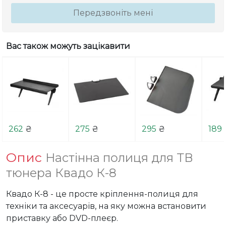
Передзвоніть мені
Вас також можуть зацікавити
262
₴
275
₴
295
₴
189
Опис
Настінна полиця для ТВ
тюнера Квадо К-8
Квадо К-8 - це просте кріплення-полиця для 
техніки та аксесуарів, на яку можна встановити 
приставку або DVD-плеєр. 
