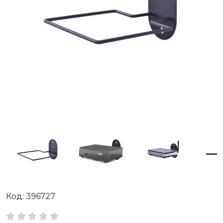
Код:
396727