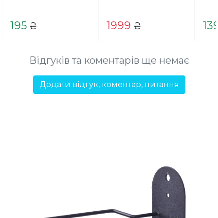
195
1999
13
₴
₴
Відгуків та коментарів ще немає
Додати відгук, коментар, питання