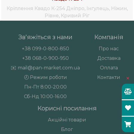
Кріплення Квадо К-254
Дніпро, Інгулець, Ніжин,
Рівне, Кривий Ріг
Зв'яжіться з нами
Компанія
+38
099-0-800-850
Про нас
+38
068-0-900-950
Доставка
✉️
mail@pan-market.com.ua
Оплата
×
🕗 Режим роботи
Контакти
Пн-Пт 8:00-20:00
Сб-Нд 10:00-16:00
Корисні посилання
Акційні товари
Блог