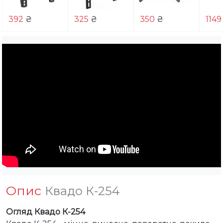
392
₴
325
₴
350
₴
1149
Опис
Квадо К-254
Огляд Квадо К-254