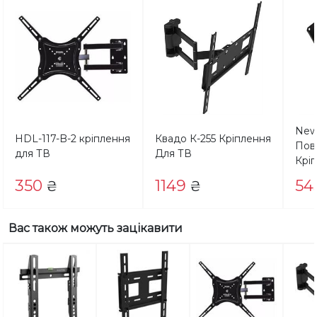
New
HDL-117-B-2 кріплення
Квадо К-255 Кріплення
Пов
для ТВ
Для ТВ
Крі
350
1149
54
₴
₴
Вас також можуть зацікавити