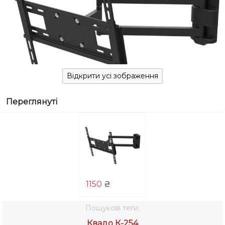
Відкрити усі зображення
Переглянуті
1150
₴
Пошукові теги:
Квадо К-254