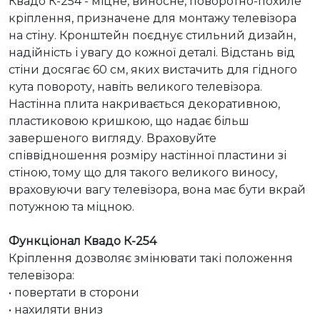
Квадо К-254 - міцне, виносне, поворотно-похиле 
кріплення, призначене для монтажу телевізора 
на стіну. Кронштейн поєднує стильний дизайн, 
надійність і увагу до кожної деталі. Відстань від 
стіни досягає 60 см, яких вистачить для гідного 
кута повороту, навіть великого телевізора. 
Настінна плита накривається декоративною, 
пластиковою кришкою, що надає більш 
завершеного вигляду. Враховуйте 
співвідношення розміру настінної пластини зі 
стіною, тому що для такого великого виносу, 
враховуючи вагу телевізора, вона має бути вкрай 
потужною та міцною.

Функціонал Квадо К-254
Кріплення дозволяє змінювати такі положення 
телевізора:

• повертати в сторони

• нахиляти вниз
