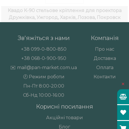
Квадо К-90 стельове кріплення для проектора
Дружківка, Ужгород, Харків, Лозова, Покровск
Зв'яжіться з нами
Компанія
+38
099-0-800-850
Про нас
+38
068-0-900-950
Доставка
✉️
mail@pan-market.com.ua
Оплата
🕗 Режим роботи
Контакти
×
Пн-Пт 8:00-20:00
Сб-Нд 10:00-16:00
Корисні посилання
Акційні товари
Блог