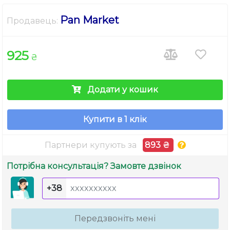
Pan Market
Продавець:
925
₴
Додати у кошик
Купити в 1 клік
Партнери купують за
893 ₴
Потрібна консультація? Замовте дзвінок
+38
Передзвоніть мені