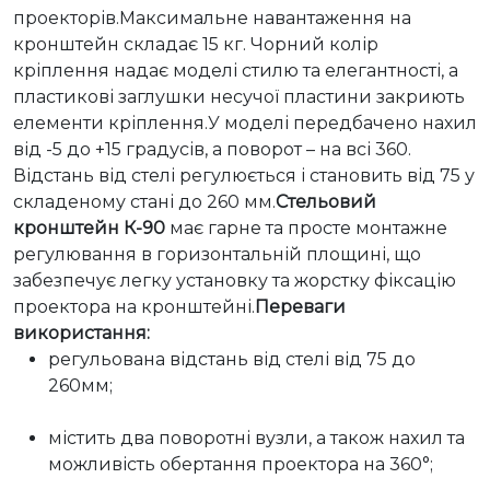
проекторів.Максимальне навантаження на 
кронштейн складає 15 кг. Чорний колір 
кріплення надає моделі стилю та елегантності, а 
пластикові заглушки несучої пластини закриють 
елементи кріплення.У моделі передбачено нахил 
від -5 до +15 градусів, а поворот – на всі 360. 
Відстань від стелі регулюється і становить від 75 у 
складеному стані до 260 мм.
Стельовий 
кронштейн К-90
 має гарне та просте монтажне 
регулювання в горизонтальній площині, що 
забезпечує легку установку та жорстку фіксацію 
проектора на кронштейні.
Переваги 
використання:
регульована відстань від стелі від 75 до 
260мм;
містить два поворотні вузли, а також нахил та 
можливість обертання проектора на 360°;