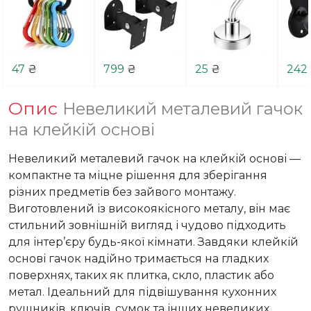
47
₴
799
₴
25
₴
242
Опис
Невеликий металевий гачок
на клейкій основі
Невеликий металевий гачок на клейкій основі — 
компактне та міцне рішення для зберігання 
різних предметів без зайвого монтажу. 
Виготовлений із високоякісного металу, він має 
стильний зовнішній вигляд і чудово підходить 
для інтер’єру будь-якої кімнати. Завдяки клейкій 
основі гачок надійно тримається на гладких 
поверхнях, таких як плитка, скло, пластик або 
метал. Ідеальний для підвішування кухонних 
рушників, ключів, сумок та інших невеликих 