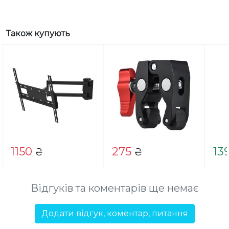
Також купують
1150
275
13
₴
₴
Відгуків та коментарів ще немає
Додати відгук, коментар, питання