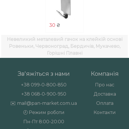
30
₴
Невеликий металевий гачок на клейкій основі
Ровеньки, Червоноград, Бердичів, Мукачево,
Горішні Плавні
Зв'яжіться з нами
Компанія
+38
099-0-800-850
Про нас
+38
068-0-900-950
Доставка
✉️
mail@pan-market.com.ua
Оплата
🕗 Режим роботи
Контакти
Пн-Пт 8:00-20:00