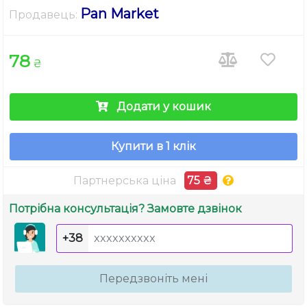
Pan Market
Продавець:
78
₴
Додати у кошик
Купити в 1 клік
Партнерська ціна
75 ₴
Потрібна консультація? Замовте дзвінок
+38
Передзвоніть мені