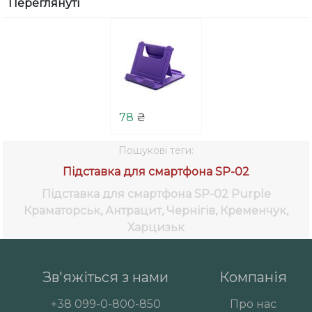
Переглянуті
78
₴
Пошукові теги:
Підставка для смартфона SP-02
Підставка для смартфона SP-02 Purple
Краматорськ, Антрацит, Чернігів, Кременчук,
Харцизьк
Зв'яжіться з нами
Компанія
+38
099-0-800-850
Про нас