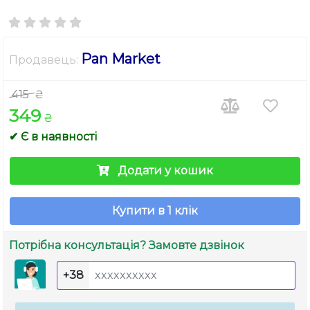
Pan Market
Продавець:
415
₴
349
₴
✔ Є в наявності
Додати у кошик
Купити в 1 клік
Потрібна консультація? Замовте дзвінок
+38