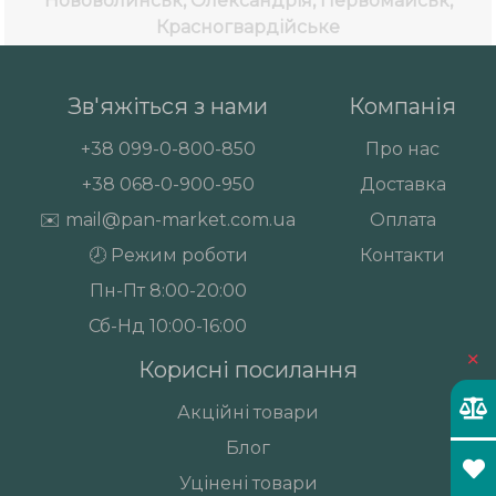
Нововолинськ, Олександрія, Первомайськ,
Красногвардійське
Зв'яжіться з нами
Компанія
+38
099-0-800-850
Про нас
+38
068-0-900-950
Доставка
✉️
mail@pan-market.com.ua
Оплата
🕗 Режим роботи
Контакти
Пн-Пт 8:00-20:00
Сб-Нд 10:00-16:00
×
Корисні посилання
Акційні товари
Блог
Уцінені товари