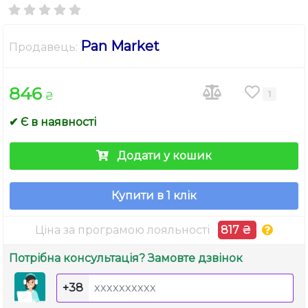
Pan Market
Продавець:
846
1
₴
✔ Є в наявності
Додати у кошик
Купити в 1 клік
Ціна за програмою лояльності
817 ₴
Потрібна консультація? Замовте дзвінок
+38