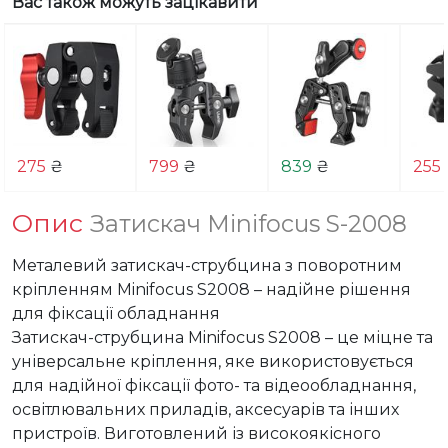
Вас також можуть зацікавити
275
₴
799
₴
839
₴
255
Опис
Затискач Minifocus S-2008
Металевий затискач-струбцина з поворотним 
кріпленням Minifocus S2008 – надійне рішення 
для фіксації обладнання

Затискач-струбцина Minifocus S2008 – це міцне та 
універсальне кріплення, яке використовується 
для надійної фіксації фото- та відеообладнання, 
освітлювальних приладів, аксесуарів та інших 
пристроїв. Виготовлений із високоякісного 