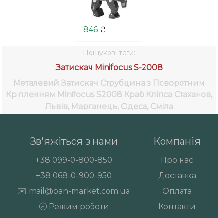
846
₴
Пошукові теги:
Затискач Minifocus S-2008
Металевий Затискач Струбцина з Поворотним
Кріпленням Minifocus S2008 Краб Кліпса
Стаханов,
Львів, Марганець, Одеса, Сміла
Зв'яжіться з нами
Компанія
+38
099-0-800-850
Про нас
+38
068-0-900-950
Доставка
✉️
mail@pan-market.com.ua
Оплата
🕗 Режим роботи
Контакти