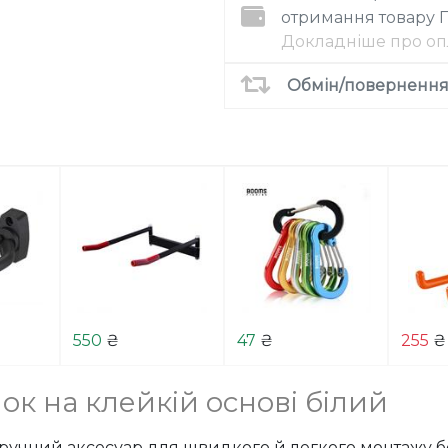
отримання товару
Докладніше про оп
Обмін/повернення 
550
₴
47
₴
255
₴
ок на клейкій основі білий
зручний аксесуар для швидкого й легкого монтажу бе