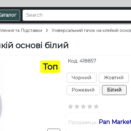
Каталог
іплення та Підставки
Універсальний гачок на клейкій основ
кій основі білий
Код:
418857
Топ
Чорний
Жовтий
Рожевий
Білий
Pan Marke
Продавець: