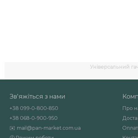
Універсальний гач
Зв'яжіться з нами
Комп
+38
099-0-800-850
Про н
+38
068-0-900-950
Доста
✉️
mail@pan-market.com.ua
Оплат
🕗 Режим роботи
Конта