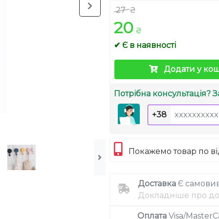
27
₴
20
₴
✔ Є в наявності
Додати у ко
Потрібна консультація? З
+38
Покажемо товар по в
Доставка
Є самовив
Докладніше про до
Оплата
Visa/MasterC