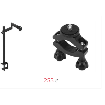
255
₴