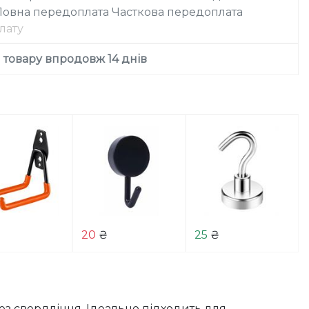
Повна передоплата
Часткова передоплата
лату
товару впродовж 14 днів
20
₴
25
₴
з свердління. Ідеально підходить для 