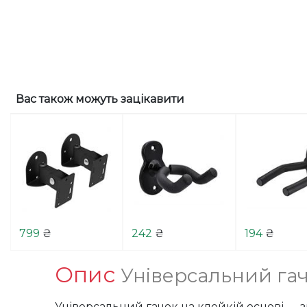
Вас також можуть зацікавити
799
₴
242
₴
194
₴
Опис
Універсальний гач
Універсальний гачок на клейкій основі — 