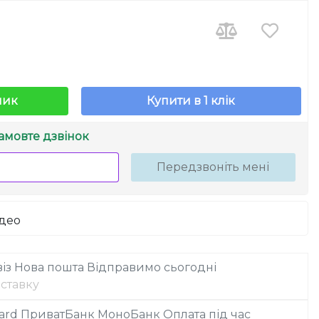
шик
Купити в 1 клік
амовте дзвінок
Передзвоніть мені
ідео
із
Нова пошта
Відправимо сьогодні
ставку
ard
ПриватБанк
МоноБанк
Оплата під час