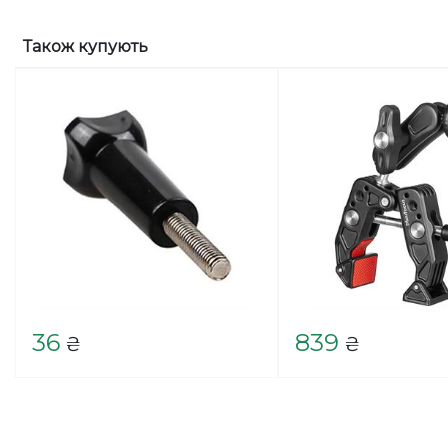
Також купують
36
839
₴
₴