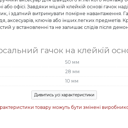
ні або офісі. Завдяки міцній клейкій основі гачок над
стик, і здатний витримувати помірне навантаження. 
, аксесуарів, ключів або інших легких предметів. 
стий у встановленні та не залишає слідів після демо
рсальний гачок на клейкій осн
50 мм
28 мм
10 мм
Дивитись усі характеристики
характеристики товару можуть бути змінені виробни