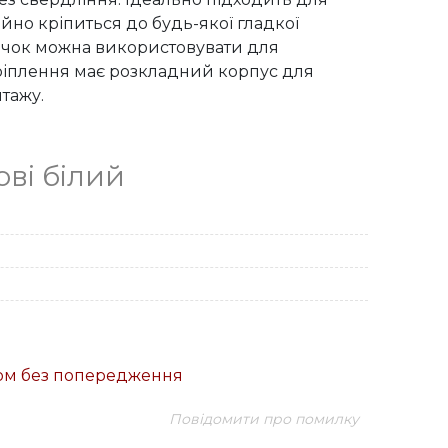
ійно кріпиться до будь-якої гладкої 
Гачок можна використовувати для 
Кріплення має розкладний корпус для 
нтажу.
ові білий
ком без попередження
Повідомити про помилку