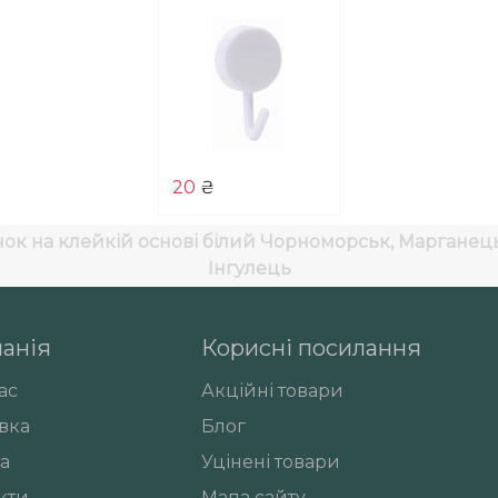
20
₴
ок на клейкій основі білий
Чорноморськ, Марганець,
Інгулець
анія
Корисні посилання
ас
Акційні товари
вка
Блог
а
Уцінені товари
кти
Мапа сайту