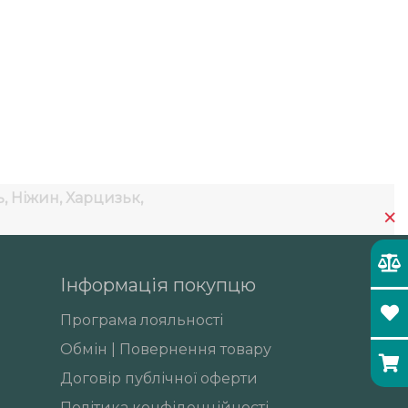
 Ніжин, Харцизьк,
×
Інформація покупцю
Програма лояльності
Обмін | Повернення товару
Договір публічної оферти
Політика конфіденційності