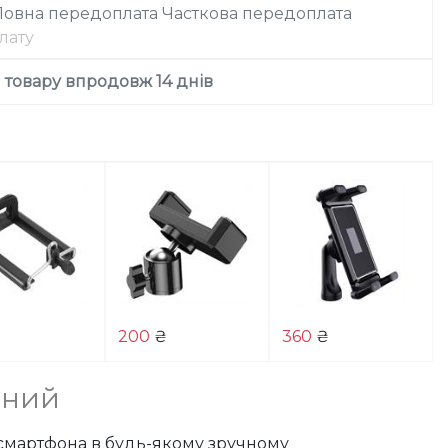
Повна передоплата
Часткова передоплата
лату
товару впродовж 14 днів
200
₴
360
₴
рний
смартфона в будь-якому зручному 