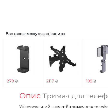
Вас також можуть зацікавити
279
₴
2117
₴
199
₴
Опис
Тримач для телефо
Універсальний гнучкий тримач для телефон