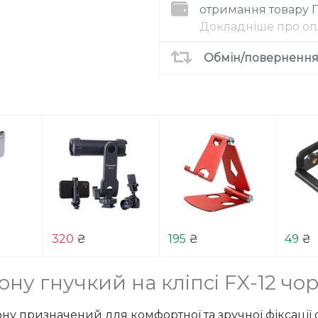
отримання товару
Докладніше про оп
Обмін/повернення 
320
₴
195
₴
49
₴
ну гнучкий на кліпсі FX-12 чо
у призначений для комфортної та зручної фіксації 