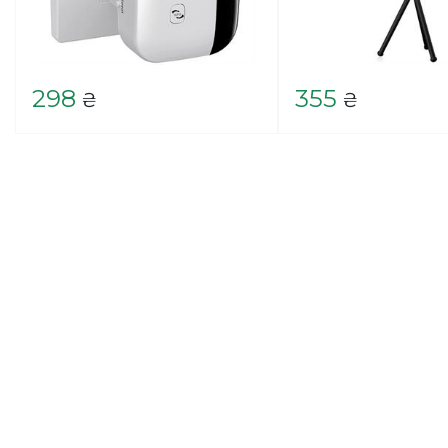
298
355
₴
₴