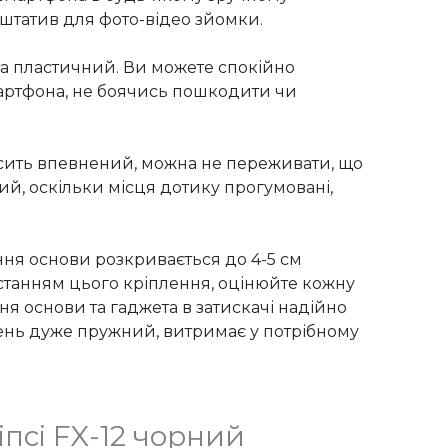
штатив для фото-відео зйомки.

а пластичний. Ви можете спокійно 
артфона, не боячись пошкодити чи 
осить впевнений, можна не переживати, що 
ий, оскільки місця дотику прогумовані, 
ння основи розкривається до 4-5 см 
станням цього кріплення, оцінюйте кожну 
я основи та гаджета в затискачі надійно 
жень дуже пружний, витримає у потрібному 
псі FX-12 чорний