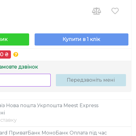
шик
Купити в 1 клік
40 ₴
амовте дзвінок
Передзвоніть мені
із
Нова пошта
Укрпошта
Meest Express
ні
ставку
ard
ПриватБанк
МоноБанк
Оплата під час