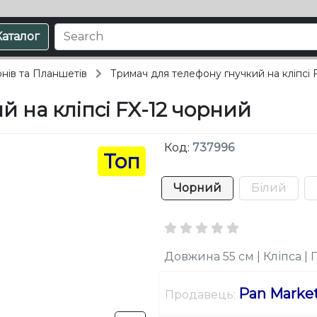
Каталог
нів та Планшетів
Тримач для телефону гнучкий на кліпсі 
 на кліпсі FX-12 чорний
Код:
737996
Топ
Чорний
Білий
Довжина 55 см | Кліпса | 
Pan Marke
Продавець: