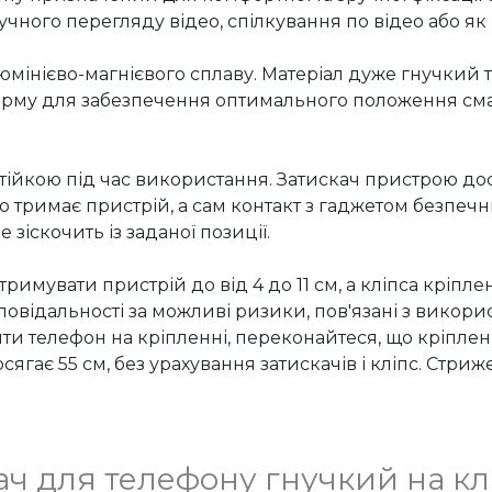
чного перегляду відео, спілкування по відео або як 
мінієво-магнієвого сплаву. Матеріал дуже гнучкий т
форму для забезпечення оптимального положення см
стійкою під час використання. Затискач пристрою д
о тримає пристрій, а сам контакт з гаджетом безпечн
зіскочить із заданої позиції.

римувати пристрій до від 4 до 11 см, а кліпса кріпле
овідальності за можливі ризики, пов'язані з викори
ти телефон на кріпленні, переконайтеся, що кріпленн
ягає 55 см, без урахування затискачів і кліпс. Стри
ч для телефону гнучкий на клі