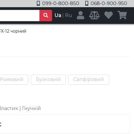
099-0-800-850
068-0-900-950
Ua
|
Ru
FX-12 чорний
Рожевий
Бузковий
Сапфіровий
Пластик | Гнучкій
t