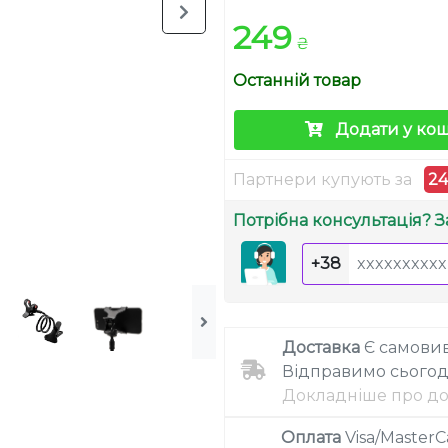
249
₴
Останній товар
Додати у ко
Партнери купують за
2
Потрібна консультація? З
+38
Доставка
Є самовив
Відправимо сьогод
Докладніше про до
Оплата
Visa/MasterC