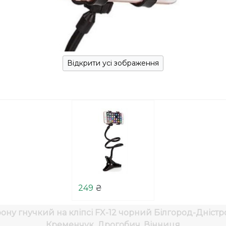
Відкрити усі зображення
249
₴
ону гнучкий на кліпсі FX-12 чорний
Білгород-Дністр
Кременчук, Дрогобич, Вінниця