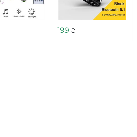
199
₴