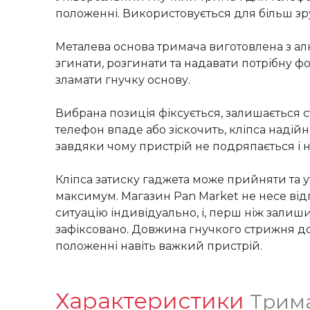
положенні. Використовується для більш зру
Металева основа тримача виготовлена з алю
згинати, розгинати та надавати потрібну 
зламати гнучку основу.

Вибрана позиція фіксується, залишається 
телефон впаде або зіскочить, кліпса надійн
завдяки чому пристрій не подряпається і не 
Кліпса затиску гаджета може прийняти та ут
максимум. Магазин Pan Market не несе відп
ситуацію індивідуально, і, перш ніж залиши
зафіксовано. Довжина гнучкого стрижня дос
положенні навіть важкий пристрій.
Характеристики
Трима