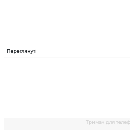
Переглянуті
Тримач для телеф