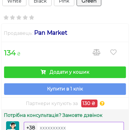
White
Black
Pink
Green
Pan Market
Продавець:
134
₴
Додати у кошик
Купити в 1 клік
Партнери купують за
130 ₴
Потрібна консультація? Замовте дзвінок
+38