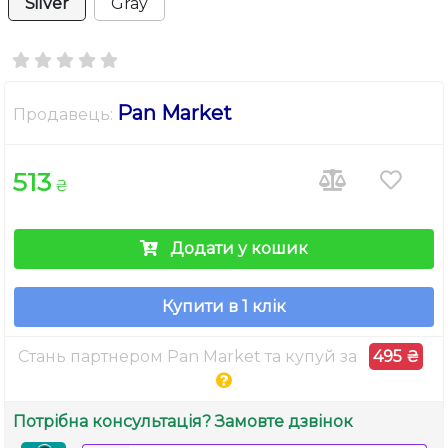
Silver
Gray
Pan Market
Продавець:
513
₴
Додати у кошик
Купити в 1 клік
Стань партнером Pan Market та купуй за
495 ₴
Потрібна консультація? Замовте дзвінок