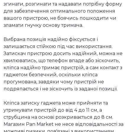
згинати, розгинати та надавати потрібну форму 
для забезпечення оптимального положення 
вашого пристрою, не боячись пошкодити чи 
зламати гнучку основу тримача.

Вибрана позиція надійно фіксується і 
залишається стійкою під час використання. 
Затискач пристрою досить надійний, можна не 
хвилюватись, що телефон впаде або зіскочить, 
кліпса надійно тримає пристрій, а сам контакт з 
гаджетом безпечний, оскільки кліпса 
прогумована, завдяки чому пристрій не 
подряпається і не зіскочить із заданої позиції.

Кліпса затиску гаджета може прийняти та 
утримувати пристрій до від 4 до 11 см, а 
струбцина на основі розкривається до 8 см. 
Магазин Pan Market не несе відповідальності за 
можливі ризики, пов'язані з використанням 