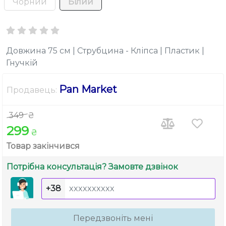
Чорний
Білий
Довжина 75 см | Струбцина - Кліпса | Пластик |
Гнучкій
Pan Market
Продавець:
349
₴
299
₴
Товар закінчився
Потрібна консультація? Замовте дзвінок
+38
Передзвоніть мені