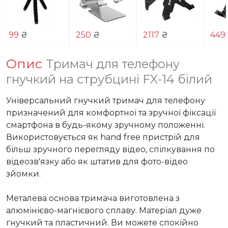
99
₴
250
₴
2117
₴
449
Опис
Тримач для телефону
гнучкий на струбцині FX-14 білий
Універсальний гнучкий тримач для телефону 
призначений для комфортної та зручної фіксації 
смартфона в будь-якому зручному положенні. 
Використовується як hand free пристрій для 
більш зручного перегляду відео, спілкування по 
відеозв'язку або як штатив для фото-відео 
зйомки.

Металева основа тримача виготовлена з 
алюмінієво-магнієвого сплаву. Матеріал дуже 
гнучкий та пластичний. Ви можете спокійно 