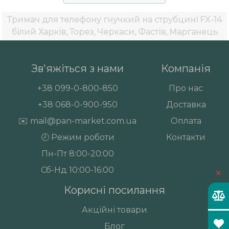
Тримач для телефону гнучкий на струбцині FX-14
білий
Харків, Торез, Черкаси, Фастів, Марганець
Зв'яжіться з нами
Компанія
+38
099-0-800-850
Про нас
+38
068-0-900-950
Доставка
✉️
mail@pan-market.com.ua
Оплата
🕗 Режим роботи
Контакти
Пн-Пт 8:00-20:00
×
Сб-Нд 10:00-16:00
Корисні посилання
Акційні товари
Блог