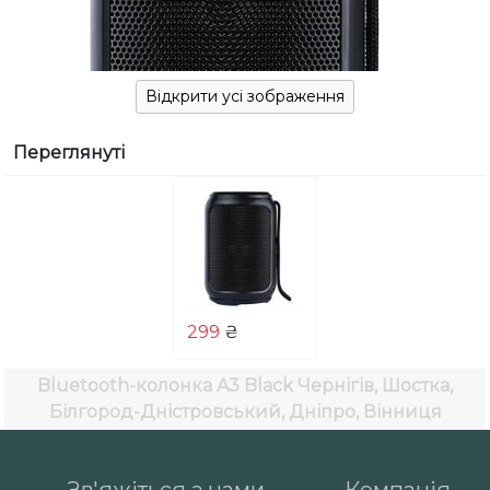
Відкрити усі зображення
Переглянуті
299
₴
Bluetooth-колонка A3 Black
Чернігів, Шостка,
Білгород-Дністровський, Дніпро, Вінниця