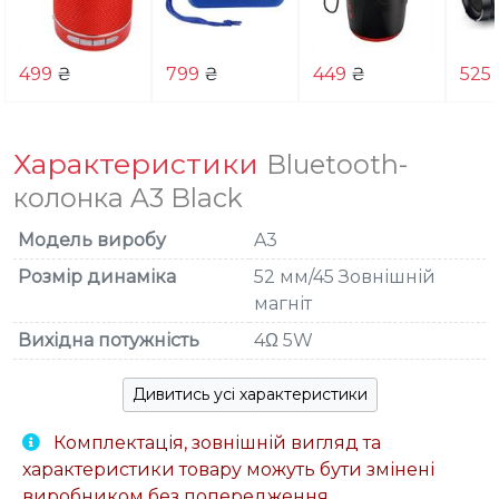
499
₴
799
₴
449
₴
525
Характеристики
Bluetooth-
колонка A3 Black
Модель виробу
A3
Розмір динаміка
52 мм/45 Зовнішній
магніт
Вихідна потужність
4Ω 5W
Дивитись усі характеристики
Комплектація, зовнішній вигляд та
характеристики товару можуть бути змінені
виробником без попередження