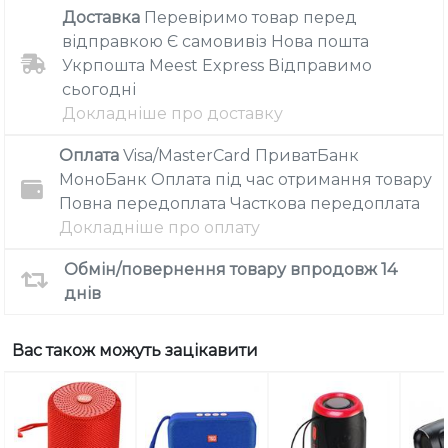
Доставка
Перевіримо товар перед
відправкою
Є самовивіз
Нова пошта
Укрпошта
Meest Express
Відправимо
сьогодні
Докладніше про доставку
Оплата
Visa/MasterCard
ПриватБанк
МоноБанк
Оплата під час отримання товару
Повна передоплата
Часткова передоплата
Докладніше про оплату
Обмін/повернення товару впродовж 14
днів
Вас також можуть зацікавити