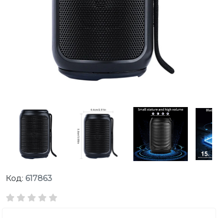
Код:
617863