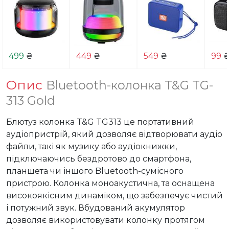
499
₴
449
₴
549
₴
99
Опис
Bluetooth-колонка T&G TG-
313 Gold
Блютуз колонка T&G TG313 це портативний 
аудіопристрій, який дозволяє відтворювати аудіо 
файли, такі як музику або аудіокнижки, 
підключаючись бездротово до смартфона, 
планшета чи іншого Bluetooth-сумісного 
пристрою. Колонка моноакустична, та оснащена 
високоякісним динаміком, що забезпечує чистий 
і потужний звук. Вбудований акумулятор 
дозволяє використовувати колонку протягом 