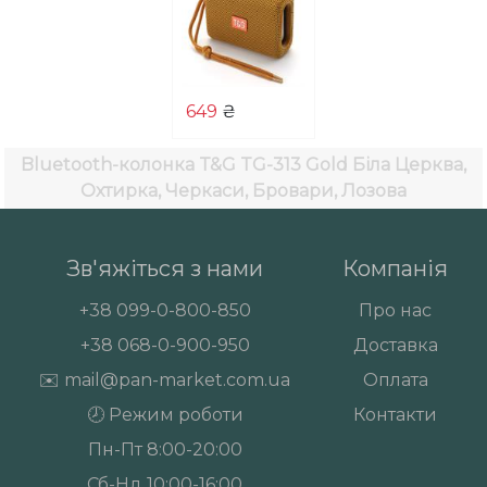
649
₴
Bluetooth-колонка T&G TG-313 Gold
Біла Церква,
Охтирка, Черкаси, Бровари, Лозова
Зв'яжіться з нами
Компанія
+38
099-0-800-850
Про нас
+38
068-0-900-950
Доставка
✉️
mail@pan-market.com.ua
Оплата
🕗 Режим роботи
Контакти
Пн-Пт 8:00-20:00
Сб-Нд 10:00-16:00