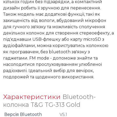
кількох годин без підзарядки, а компактний 
дизайн робить її зручною для перенесення. 
Також модель має додаткові функції, такі як 
захищеність від вологи, вбудований мікрофон 
для гучного зв'язку та можливість сполучення 
декількох колонок для створення стереоефекту, а 
під'єднавши USB-флешку або карту microSD з 
аудіофайлами, можна користуватись колонкою 
як програвачем, без bluetooth зв'язку з 
гаджетами. FM mode - допоможе знайти та 
насолодитися прослуховуванням улюбленої 
радіохвилі. Ідеальний вибір для вечірок, 
подорожей та щоденного використання.
Характеристики
Bluetooth-
колонка T&G TG-313 Gold
Версія Bluetooth
V5.1