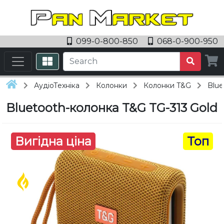
099-0-800-850
068-0-900-950
АудіоТехніка
Колонки
Колонки T&G
Blue
Bluetooth-колонка T&G TG-313 Gold
Вигідна ціна
Топ