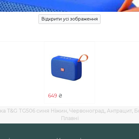
Відкрити усі зображення
649
₴
ка T&G TG506 синя
Ніжин, Червоноград, Антрацит, Бо
Плавні