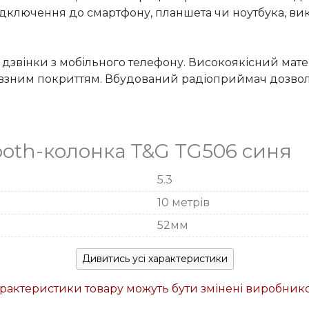
ідключення до смартфону, планшета чи ноутбука, ви
вінки з мобільного телефону. Високоякісний матері
овзним покриттям. Вбудований радіоприймач дозволя
ooth-колонка T&G TG506 синя
5.3
10 метрів
52мм
Дивитись усі характеристики
характеристики товару можуть бути змінені виробни