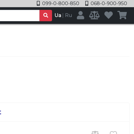
099-0-800-850
068-0-900-950
Ua
|
Ru
t