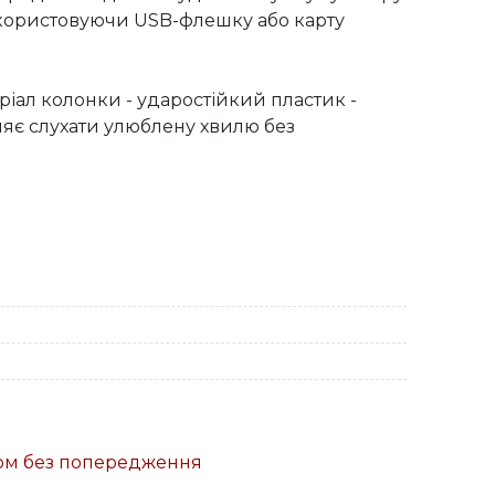
користовуючи USB-флешку або карту 
ал колонки - ударостійкий пластик - 
є слухати улюблену хвилю без 
ком без попередження