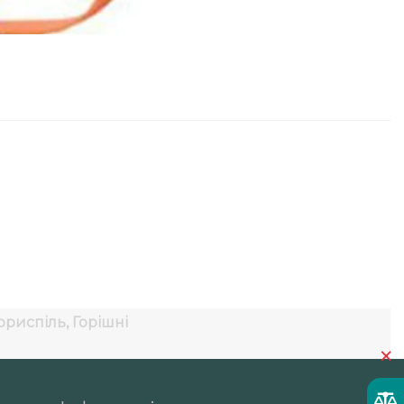
риспіль, Горішні
×