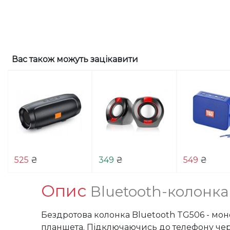
Вас також можуть зацікавити
525
₴
349
₴
549
₴
Опис
Bluetooth-колонка
Бездротова колонка Bluetooth TG506 - мон
планшета. Підключаючись до телефону чере