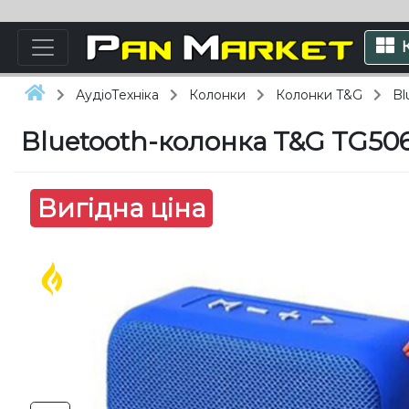
АудіоТехніка
Колонки
Колонки T&G
Bl
Bluetooth-колонка T&G TG50
Вигідна ціна