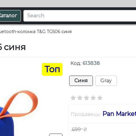
Каталог
uetooth-колонка T&G TG506 синя
6 синя
Код:
613838
Топ
Синя
Gray
Pan Marke
Продавець:
699
₴