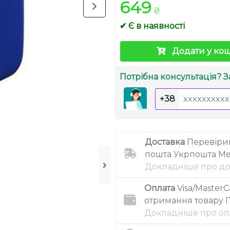
649
₴
✔ Є в наявності
Додати у ко
Потрібна консультація? З
+38
Доставка
Перевіри
пошта
Укрпошта
Me
Докладніше про до
Оплата
Visa/MasterC
отримання товару
Докладніше про оп