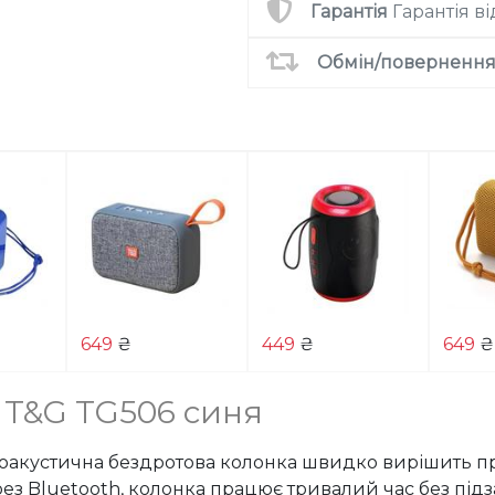
Гарантія
Гарантія в
Обмін/повернення 
649
₴
449
₴
649
₴
 T&G TG506 синя
оакустична бездротова колонка швидко вирішить пр
з Bluetooth, колонка працює тривалий час без під