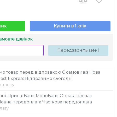
шик
Купити в 1 клік
амовте дзвінок
Передзвоніть мені
мо товар перед відправкою
Є самовивіз
Нова
est Express
Відправимо сьогодні
ставку
ard
ПриватБанк
МоноБанк
Оплата під час
Повна передоплата
Часткова передоплата
лату