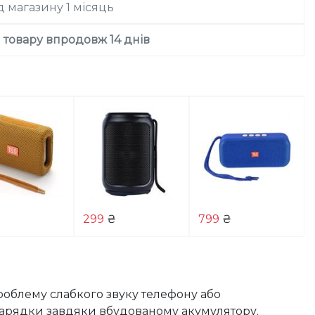
ід магазину
1 місяць
товару впродовж 14 днів
299
₴
799
₴
облему слабкого звуку телефону або 
зарядки завдяки вбудованому акумулятору. 