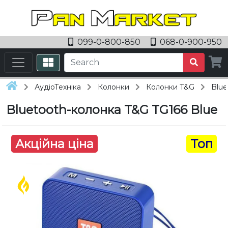
099-0-800-850
068-0-900-950
АудіоТехніка
Колонки
Колонки T&G
Blue
Bluetooth-колонка T&G TG166 Blue
Акційна ціна
Топ