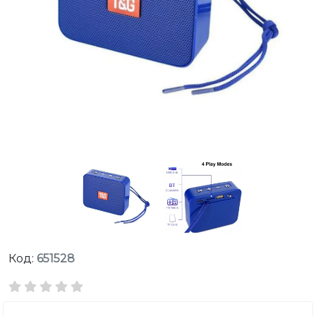
Код:
651528