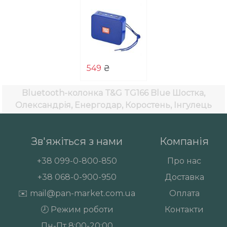
549
₴
Bluetooth-колонка T&G TG166 Blue
Шостка,
Олександрія, Енергодар, Коростень, Інгулець
Зв'яжіться з нами
Компанія
+38
099-0-800-850
Про нас
+38
068-0-900-950
Доставка
✉️
mail@pan-market.com.ua
Оплата
🕗 Режим роботи
Контакти
Пн-Пт 8:00-20:00