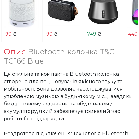
99
₴
99
₴
749
₴
449
Опис
Bluetooth-колонка T&G
TG166 Blue
Ця стильна та компактна Bluetooth колонка 
створена для поціновувачів якісного звуку та 
мобільності. Вона дозволяє насолоджуватися 
улюбленою музикою в будь-якому місці завдяки 
бездротовому з'єднанню та вбудованому 
акумулятору, який забезпечує тривалий час 
роботи без підзарядки.

Бездротове підключення: Технологія Bluetooth 