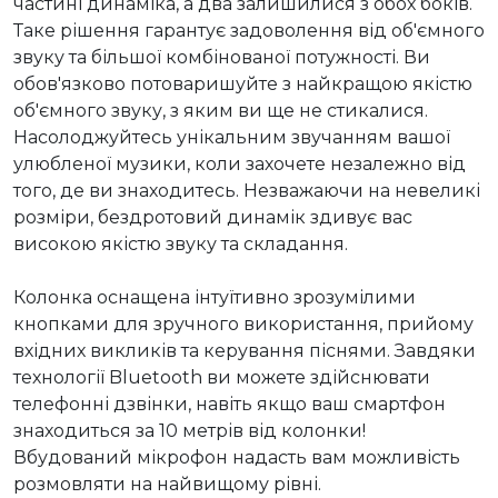
частині динаміка, а два залишилися з обох боків. 
Таке рішення гарантує задоволення від об'ємного 
звуку та більшої комбінованої потужності. Ви 
обов'язково потоваришуйте з найкращою якістю 
об'ємного звуку, з яким ви ще не стикалися. 
Насолоджуйтесь унікальним звучанням вашої 
улюбленої музики, коли захочете незалежно від 
того, де ви знаходитесь. Незважаючи на невеликі 
розміри, бездротовий динамік здивує вас 
високою якістю звуку та складання.

Колонка оснащена інтуїтивно зрозумілими 
кнопками для зручного використання, прийому 
вхідних викликів та керування піснями. Завдяки 
технології Bluetooth ви можете здійснювати 
телефонні дзвінки, навіть якщо ваш смартфон 
знаходиться за 10 метрів від колонки! 
Вбудований мікрофон надасть вам можливість 
розмовляти на найвищому рівні.
