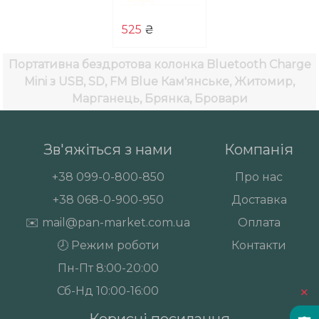
525
₴
Портативна бездротова колонка Bluetooth Charge
Mini з USB, SD, FM Blue
Кам'янське, Житомир,
Марганець, Брянка, Бровари
Зв'яжіться з нами
Компанія
+38
099-0-800-850
Про нас
+38
068-0-900-950
Доставка
✉️
mail@pan-market.com.ua
Оплата
🕗 Режим роботи
Контакти
Пн-Пт 8:00-20:00
×
Сб-Нд 10:00-16:00