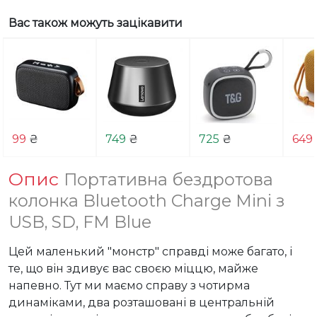
Вас також можуть зацікавити
99
₴
749
₴
725
₴
649
Опис
Портативна бездротова
колонка Bluetooth Charge Mini з
USB, SD, FM Blue
Цей маленький "монстр" справді може багато, і 
те, що він здивує вас своєю міццю, майже 
напевно. Тут ми маємо справу з чотирма 
динаміками, два розташовані в центральній 