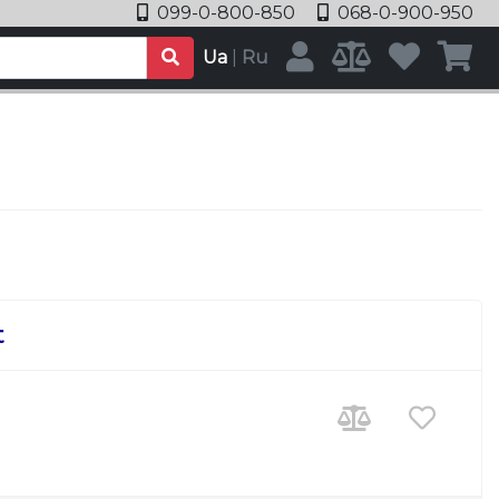
099-0-800-850
068-0-900-950
Ua
|
Ru
t