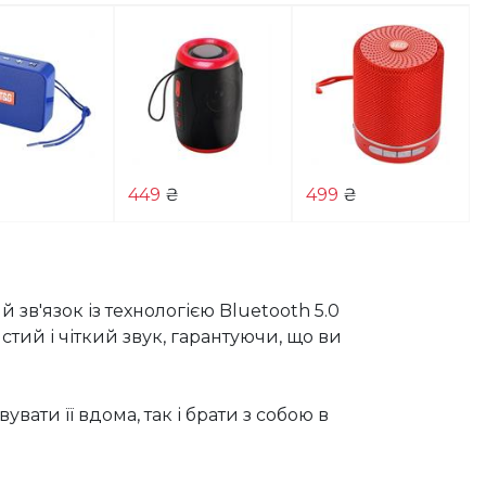
449
₴
499
₴
'язок із технологією Bluetooth 5.0 
тий і чіткий звук, гарантуючи, що ви 
ти її вдома, так і брати з собою в 