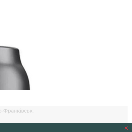
о-Франківськ,
×