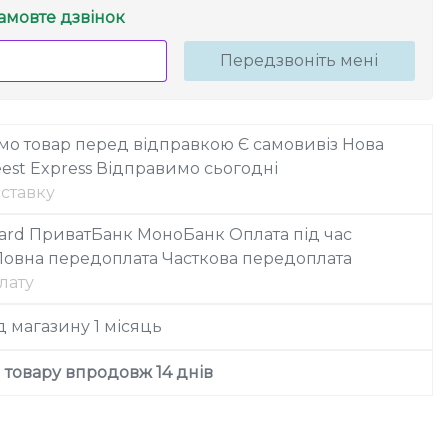
амовте дзвінок
Передзвоніть мені
мо товар перед відправкою
Є самовивіз
Нова
est Express
Відправимо сьогодні
ставку
ard
ПриватБанк
МоноБанк
Оплата під час
Повна передоплата
Часткова передоплата
лату
ід магазину
1 місяць
товару впродовж 14 днів