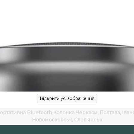
Відкрити усі зображення
ортативна Bluetooth Колонка
Черкаси, Полтава, Іван
Новомосковськ, Слов'янськ