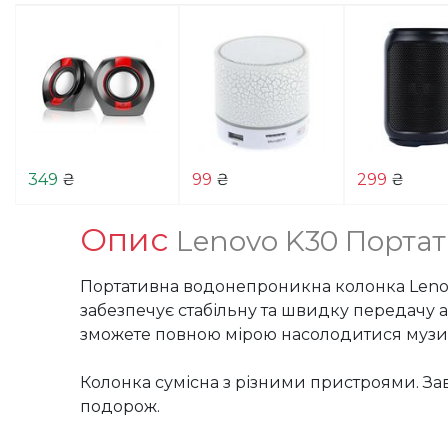
349
₴
99
₴
299
₴
Опис
Lenovo K30 Портат
Портативна водонепроникна колонка Lenovo 
забезпечує стабільну та швидку передачу ау
зможете повною мірою насолодитися музик
Колонка сумісна з різними пристроями. Зав
подорож.